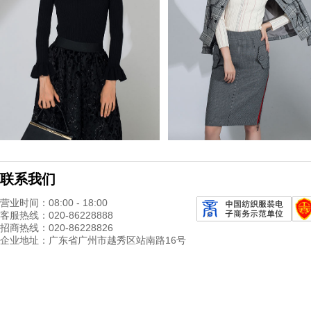
联系我们
营业时间：08:00 - 18:00
客服热线：020-86228888
招商热线：020-86228826
企业地址：广东省广州市越秀区站南路16号